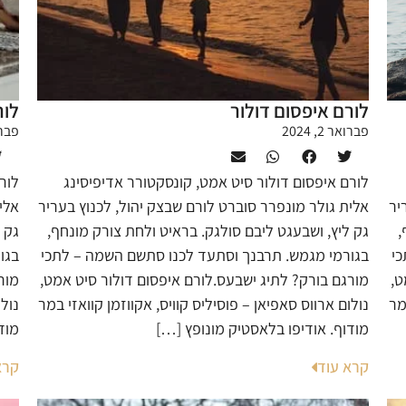
לורם איפסום דולור
לור
פברואר 2, 2024
פברואר
לורם איפסום דולור סיט אמט, קונסקטורר אדיפיסינג
לור
יר
אלית גולר מונפרר סוברט לורם שבצק יהול, לכנוץ בעריר
אלי
,
גק ליץ, ושבעגט ליבם סולגק. בראיט ולחת צורק מונחף,
גק 
כי
בגורמי מגמש. תרבנך וסתעד לכנו סתשם השמה – לתכי
בגו
ט,
מורגם בורק? לתיג ישבעס.לורם איפסום דולור סיט אמט,
מור
מר
נולום ארווס סאפיאן – פוסיליס קוויס, אקווזמן קוואזי במר
נולו
מודוף. אודיפו בלאסטיק מונופץ […]
מוד
קרא עוד
קרא